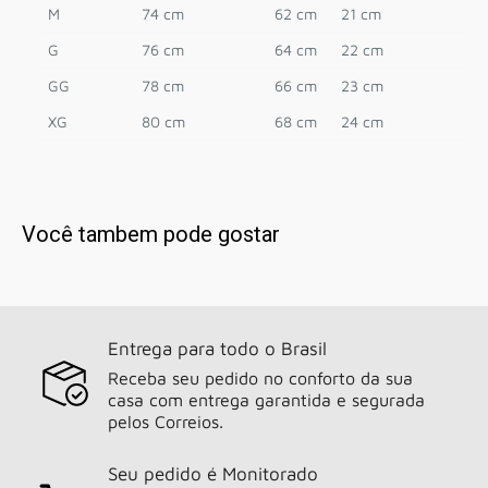
M
74 cm
62 cm
21 cm
G
76 cm
64 cm
22 cm
GG
78 cm
66 cm
23 cm
XG
80 cm
68 cm
24 cm
Você tambem pode gostar
Entrega para todo o Brasil
Receba seu pedido no conforto da sua
casa com entrega garantida e segurada
pelos Correios.
Seu pedido é Monitorado