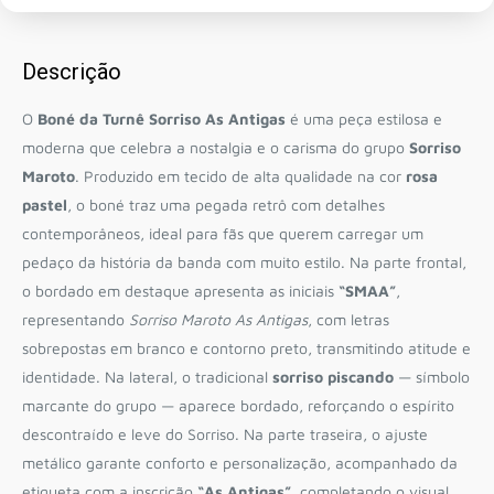
Descrição
O
Boné da Turnê Sorriso As Antigas
é uma peça estilosa e
moderna que celebra a nostalgia e o carisma do grupo
Sorriso
Maroto
. Produzido em tecido de alta qualidade na cor
rosa
pastel
, o boné traz uma pegada retrô com detalhes
contemporâneos, ideal para fãs que querem carregar um
pedaço da história da banda com muito estilo. Na parte frontal,
o bordado em destaque apresenta as iniciais
“SMAA”
,
representando
Sorriso Maroto As Antigas
, com letras
sobrepostas em branco e contorno preto, transmitindo atitude e
identidade. Na lateral, o tradicional
sorriso piscando
— símbolo
marcante do grupo — aparece bordado, reforçando o espírito
descontraído e leve do Sorriso. Na parte traseira, o ajuste
metálico garante conforto e personalização, acompanhado da
etiqueta com a inscrição
“As Antigas”
, completando o visual