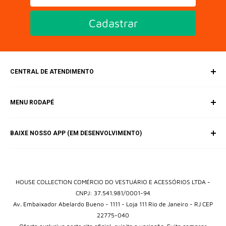
Cadastrar
CENTRAL DE ATENDIMENTO
SAC (Serviço de Atendimento ao Consumidor)
MENU RODAPÉ
E-mail:
contato@housebrands.com.br
Inicio
BAIXE NOSSO APP (EM DESENVOLVIMENTO)
Catálogo
Fale Conosco
Política de Privacidade
Termos e Condições
HOUSE COLLECTION COMÉRCIO DO VESTUÁRIO E ACESSÓRIOS LTDA -
CNPJ: 37.541.981/0001-94
Av. Embaixador Abelardo Bueno - 1111 - Loja 111 Rio de Janeiro - RJ CEP
22775-040