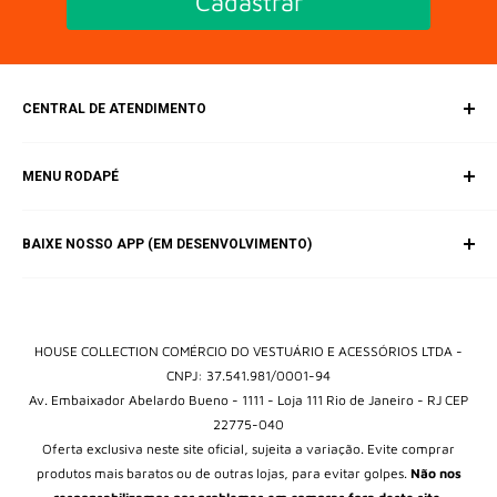
Cadastrar
CENTRAL DE ATENDIMENTO
SAC (Serviço de Atendimento ao Consumidor)
MENU RODAPÉ
E-mail:
contato@housebrands.com.br
Inicio
BAIXE NOSSO APP (EM DESENVOLVIMENTO)
Catálogo
Fale Conosco
Política de Privacidade
Termos e Condições
HOUSE COLLECTION COMÉRCIO DO VESTUÁRIO E ACESSÓRIOS LTDA -
CNPJ: 37.541.981/0001-94
Av. Embaixador Abelardo Bueno - 1111 - Loja 111 Rio de Janeiro - RJ CEP
22775-040
Oferta exclusiva neste site oficial, sujeita a variação. Evite comprar
produtos mais baratos ou de outras lojas, para evitar golpes.
Não nos