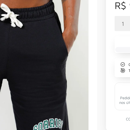
R$
Pedid
nos úl
C