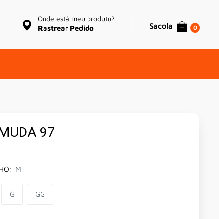
Onde está meu produto?
Sacola
0
Rastrear Pedido
MUDA 97
HO:
M
G
GG