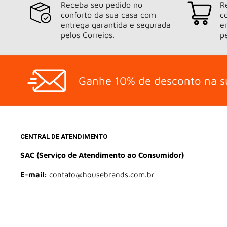
Receba seu pedido no
R
conforto da sua casa com
c
entrega garantida e segurada
e
pelos Correios.
p
Ganhe 10% de desconto na s
CENTRAL DE ATENDIMENTO
SAC (Serviço de Atendimento ao Consumidor)
E-mail:
contato@housebrands.com.br