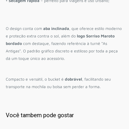
•
Secagem rápida
– perfeito para viagens e uso urbano;
O design conta com
aba inclinada
, que oferece estilo moderno
e proteção extra contra o sol, além do
logo Sorriso Maroto
bordado
com destaque, fazendo referência à turnê “As
Antigas”. O padrão gráfico discreto e estiloso por toda a peça
dá um toque único ao acessório.
Compacto e versátil, o bucket é
dobrável
, facilitando seu
transporte na mochila ou bolsa sem perder a forma.
Você tambem pode gostar