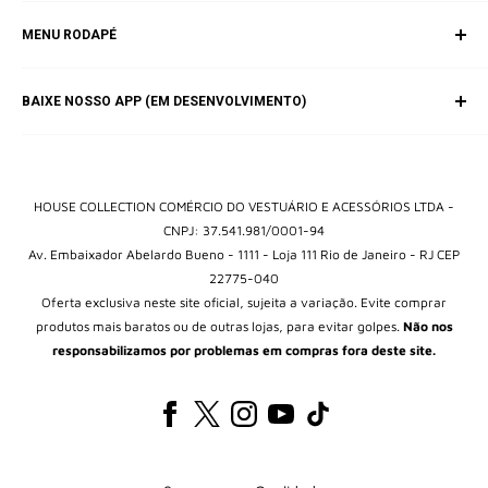
SAC (Serviço de Atendimento ao Consumidor)
MENU RODAPÉ
E-mail:
contato@housebrands.com.br
Inicio
BAIXE NOSSO APP (EM DESENVOLVIMENTO)
Catálogo
Fale Conosco
Política de Privacidade
Termos e Condições
HOUSE COLLECTION COMÉRCIO DO VESTUÁRIO E ACESSÓRIOS LTDA -
CNPJ: 37.541.981/0001-94
Av. Embaixador Abelardo Bueno - 1111 - Loja 111 Rio de Janeiro - RJ CEP
22775-040
Oferta exclusiva neste site oficial, sujeita a variação. Evite comprar
produtos mais baratos ou de outras lojas, para evitar golpes.
Não nos
responsabilizamos por problemas em compras fora deste site.