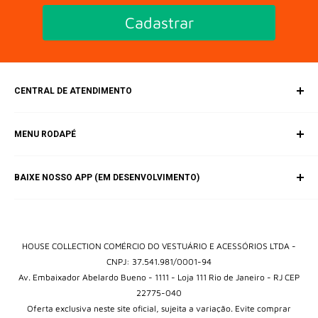
Cadastrar
CENTRAL DE ATENDIMENTO
SAC (Serviço de Atendimento ao Consumidor)
MENU RODAPÉ
E-mail:
contato@housebrands.com.br
Inicio
BAIXE NOSSO APP (EM DESENVOLVIMENTO)
Catálogo
Fale Conosco
Política de Privacidade
Termos e Condições
HOUSE COLLECTION COMÉRCIO DO VESTUÁRIO E ACESSÓRIOS LTDA -
CNPJ: 37.541.981/0001-94
Av. Embaixador Abelardo Bueno - 1111 - Loja 111 Rio de Janeiro - RJ CEP
22775-040
Oferta exclusiva neste site oficial, sujeita a variação. Evite comprar