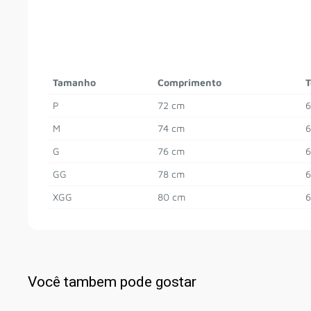
Tamanho
Comprimento
T
P
72 cm
6
M
74 cm
6
G
76 cm
6
GG
78 cm
6
XGG
80 cm
6
Você tambem pode gostar