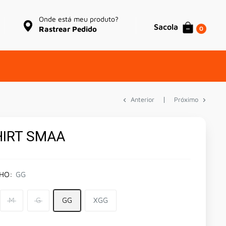
Onde está meu produto?
Sacola
0
Rastrear Pedido
Anterior
Próximo
HIRT SMAA
HO:
GG
M
G
GG
XGG