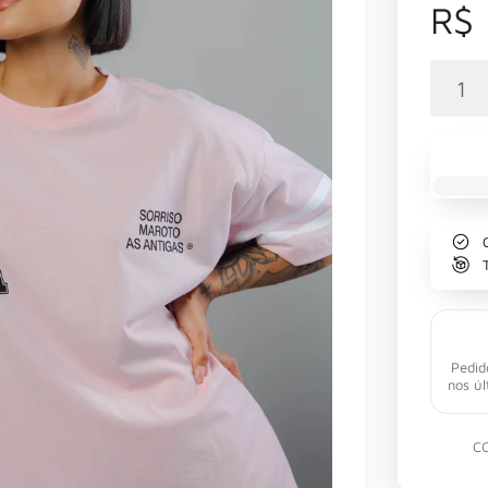
R$
Pedid
nos úl
C