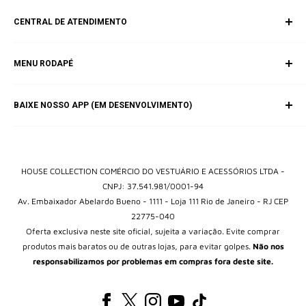
CENTRAL DE ATENDIMENTO
SAC (Serviço de Atendimento ao Consumidor)
MENU RODAPÉ
E-mail:
contato@housebrands.com.br
Inicio
BAIXE NOSSO APP (EM DESENVOLVIMENTO)
Catálogo
Fale Conosco
Política de Privacidade
Termos e Condições
HOUSE COLLECTION COMÉRCIO DO VESTUÁRIO E ACESSÓRIOS LTDA -
CNPJ: 37.541.981/0001-94
Av. Embaixador Abelardo Bueno - 1111 - Loja 111 Rio de Janeiro - RJ CEP
22775-040
Oferta exclusiva neste site oficial, sujeita a variação. Evite comprar
produtos mais baratos ou de outras lojas, para evitar golpes.
Não nos
responsabilizamos por problemas em compras fora deste site.