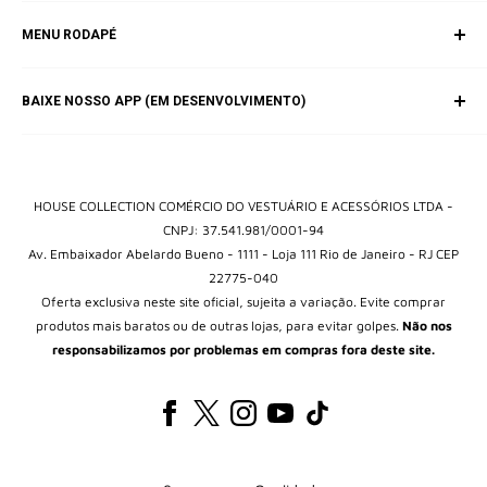
SAC (Serviço de Atendimento ao Consumidor)
MENU RODAPÉ
E-mail:
contato@housebrands.com.br
Inicio
BAIXE NOSSO APP (EM DESENVOLVIMENTO)
Catálogo
Fale Conosco
Política de Privacidade
Termos e Condições
HOUSE COLLECTION COMÉRCIO DO VESTUÁRIO E ACESSÓRIOS LTDA -
CNPJ: 37.541.981/0001-94
Av. Embaixador Abelardo Bueno - 1111 - Loja 111 Rio de Janeiro - RJ CEP
22775-040
Oferta exclusiva neste site oficial, sujeita a variação. Evite comprar
produtos mais baratos ou de outras lojas, para evitar golpes.
Não nos
responsabilizamos por problemas em compras fora deste site.