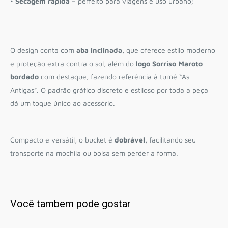
•
Secagem rápida
– perfeito para viagens e uso urbano;
O design conta com
aba inclinada
, que oferece estilo moderno
e proteção extra contra o sol, além do
logo Sorriso Maroto
bordado
com destaque, fazendo referência à turnê “As
Antigas”. O padrão gráfico discreto e estiloso por toda a peça
dá um toque único ao acessório.
Compacto e versátil, o bucket é
dobrável
, facilitando seu
transporte na mochila ou bolsa sem perder a forma.
Você tambem pode gostar