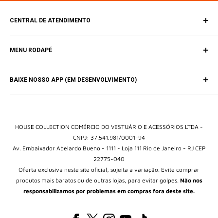
CENTRAL DE ATENDIMENTO
SAC (Serviço de Atendimento ao Consumidor)
MENU RODAPÉ
E-mail:
contato@housebrands.com.br
Inicio
BAIXE NOSSO APP (EM DESENVOLVIMENTO)
Catálogo
Fale Conosco
Política de Privacidade
Termos e Condições
HOUSE COLLECTION COMÉRCIO DO VESTUÁRIO E ACESSÓRIOS LTDA -
CNPJ: 37.541.981/0001-94
Av. Embaixador Abelardo Bueno - 1111 - Loja 111 Rio de Janeiro - RJ CEP
22775-040
Oferta exclusiva neste site oficial, sujeita a variação. Evite comprar
produtos mais baratos ou de outras lojas, para evitar golpes.
Não nos
responsabilizamos por problemas em compras fora deste site.